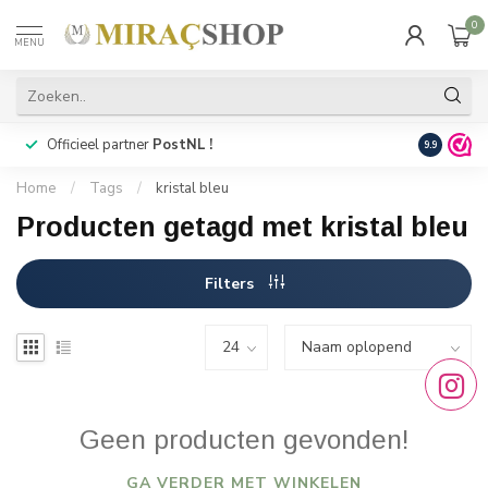
0
MENU
Officieel partner
PostNL !
Snelle
lev
9.9
Home
/
Tags
/
kristal bleu
Producten getagd met kristal bleu
Filters
Geen producten gevonden!
GA VERDER MET WINKELEN