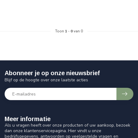
Toon
1
-
0
van 0
Abonneer je op onze nieuwsbrief
Blijf op de hoogte over onze laatste acties
Meer informatie
Als u vragen heeft over onze producten of uw aankoop, bezoek
dan onze klantenservicepagina. Hier vindt u onze
bedrijfsgegevens, antwoorden op veelgestelde vragen en