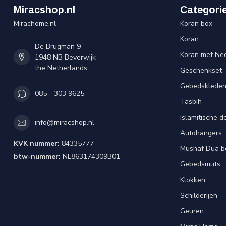
Miracshop.nl
Categori
Mirachome.nl
Koran box
Koran
De Brugman 9
Koran met Ned
1948 NB Beverwijk
the Netherlands
Geschenkset
Gebedsklede
085 - 303 9625
Tasbih
Islamitische d
info@miracshop.nl
Autohangers
KVK nummer:
84335777
Mushaf Dua b
btw-nummer:
NL863174309B01
Gebedsmuts
Klokken
Schilderijen
Geuren