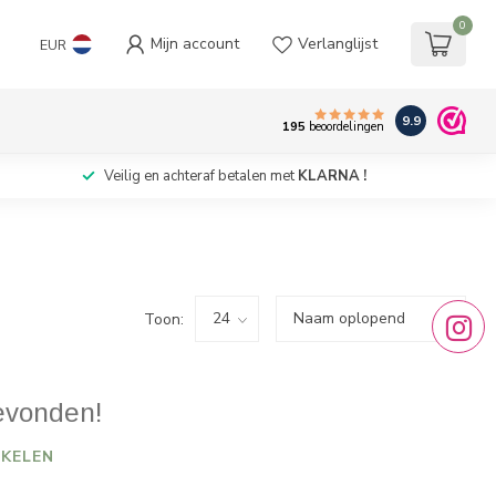
0
Mijn account
Verlanglijst
EUR
9.9
195
beoordelingen
Veilig en achteraf betalen met
KLARNA !
Toon:
evonden!
KELEN