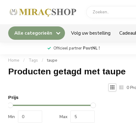
Alle categorieën
Volg uw bestelling
Cadeau
*
Officieel partner
PostNL !
Home
/
Tags
/
taupe
Producten getagd met taupe
0
Pro
Prijs
Min
Max