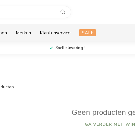
bon
Merken
Klantenservice
SALE
Snelle
levering
!
ducten
Geen producten g
GA VERDER MET WIN