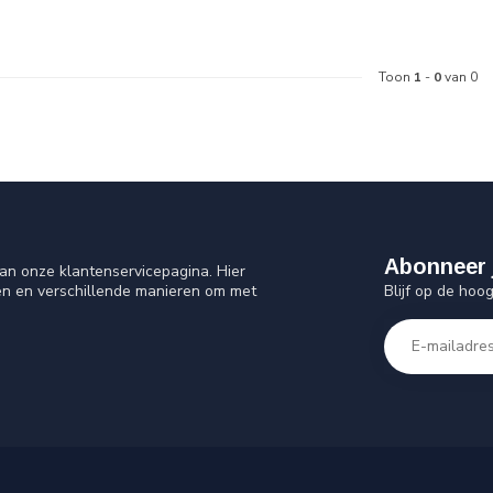
Toon
1
-
0
van 0
Abonneer 
an onze klantenservicepagina. Hier
Blijf op de hoo
en en verschillende manieren om met