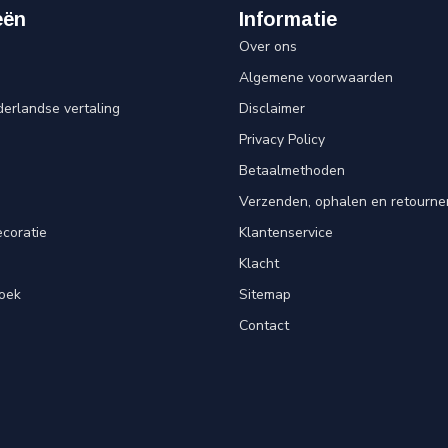
eën
Informatie
Over ons
Algemene voorwaarden
erlandse vertaling
Disclaimer
Privacy Policy
n
Betaalmethoden
Verzenden, ophalen en retourne
ecoratie
Klantenservice
Klacht
oek
Sitemap
Contact