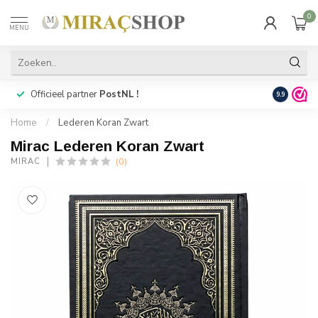
0
MENU
Officieel partner
PostNL !
Snelle
lev
9.9
Home
/
Lederen Koran Zwart
Mirac Lederen Koran Zwart
(0)
MIRAC