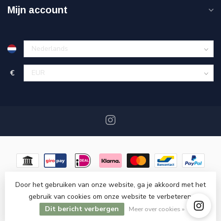
Mijn account
€
Door het gebruiken van onze website, ga je akkoord met het
gebruik van cookies om onze website te verbeteren.
© Copyright 2026 Miracshop.nl
- Powered by
Lightspeed
-
Dit bericht verbergen
Lightspeed design
by
Dyvelopment
Meer over cookies »