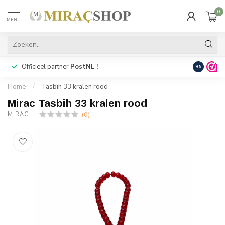
0
MENU
Officieel partner
PostNL !
Snelle
lev
9.9
Home
/
Tasbih 33 kralen rood
Mirac Tasbih 33 kralen rood
(0)
MIRAC